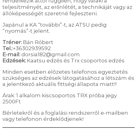
rendelkezik attól függően, hogy valaki a
teljesítményét, az erőnlétét, a technikáját vagy az
állóképességét szeretné fejleszteni.
Japánul a KA “további”-t, az ATSU pedig
“nyomás”-t jelent.
Tréner:
Bán Róbert
Tel.:
+36302939592
E-mail:
dorsia182@gmail.com
Edzések:
Kaatsu edzés és Trx csoportos edzés
Minden esetben előzetes telefonos egyeztetés
szükséges az edzések látogatásához a létszám és
a jelentkező aktuális fittségi állapota miatt!!
Árak: ​1 alkalom kiscsoportos TRX próba jegy
2500Ft
Bérletekről és a foglalási rendszerről e-mailben
vagy telefonon érdeklődjenek!