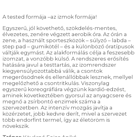
A tested formája –az izmok formája!
Egyszerű, jól követhető, szökdelés-mentes,
élvezetes, zenére végzett aerobik óra. Az órán a
zene, a használt sporteszközök – súlyzó – labda –
step pad – gumikötél – és a különböző óratípusok
váltják egymást. Az alakformálás célja a feszesebb
izomzat, a vonzóbb külső. A rendszeres erősítés
hatására javul a testtartás, az izomrendszer
kiegyensúlyozottabbá válik, a csontok
megerősödnek és ellenállóbbak lesznek, mellyel
megelőzhető a csontritkulás. Viszonylag
egyszerű koreográfiára végzünk kardió-edzést,
aminek következtében gyorsul az anyagcsere és
megnő a zsírbontó enzimek száma a
szervezetben. Az intenzív mozgás javítja a
közérzetet, jobb kedvre derít, mivel a szervezet
több endorfint termel, így az életöröm is
növekszik.