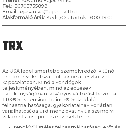
Tréner
: Kövérné Fejes Anikó
Tel.:
+36703755898
Email:
fejesaniko@upcmail.hu
Alakformáló órák:
Kedd/Csütörtök: 18:00-19:00
​TRX
Az USA legelismertebb személyi edzői kitűnő
eredményekről számolnak be az eszközzel
kapcsolatban. Mind a vendégek
teljesítményében, mind az edzések
hatékonyságában látványos változást hozott a
TRX® Suspension Trainer®. Sokoldalú
felhasználhatósága, gyakorlatainak korlátlan
variálhatósága új dimenziókat nyit a személyi
valamint a csoportos edzések terén.
rendkívül széles felhasználhatóság, erőt és