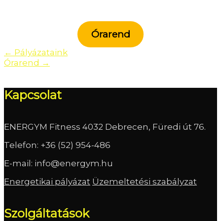
Órarend
Post
←
Pályázataink
Órarend
→
navigation
Kapcsolat
ENERGYM Fitness 4032 Debrecen, Füredi út 76.
Telefon:
+36 (52) 954-486
E-mail:
info@energym.hu
Energetikai pályázat
Üzemeltetési szabályzat
Szolgáltatások