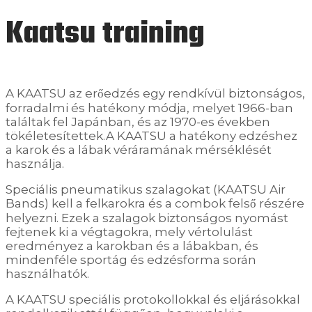
Kaatsu training
A KAATSU az erőedzés egy rendkívül biztonságos,
forradalmi és hatékony módja, melyet 1966-ban
találtak fel Japánban, és az 1970-es években
tökéletesítettek.A KAATSU a hatékony edzéshez
a karok és a lábak véráramának mérséklését
használja.
Speciális pneumatikus szalagokat (KAATSU Air
Bands) kell a felkarokra és a combok felső részére
helyezni. Ezek a szalagok biztonságos nyomást
fejtenek ki a végtagokra, mely vértolulást
eredményez a karokban és a lábakban, és
mindenféle sportág és edzésforma során
használhatók.
A KAATSU speciális protokollokkal és eljárásokkal