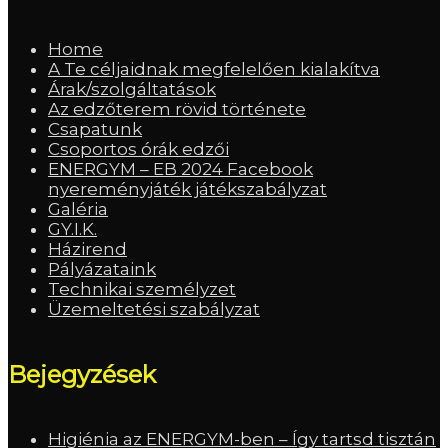
Home
A Te céljaidnak megfelelően kialakítva
Árak/szolgáltatások
Az edzőterem rövid története
Csapatunk
Csoportos órák edzői
ENERGYM – EB 2024 Facebook
nyereményjáték játékszabályzat
Galéria
GY.I.K.
Házirend
Pályázataink
Technikai személyzet
Üzemeltetési szabályzat
Bejegyzések
Higiénia az ENERGYM-ben – Így tartsd tisztán