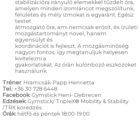
stabilizációra irányuló elemekkel tűzdelt óra,
amelyen minden izomláncot megszólítunk,
felületes és mély izmokat is egyaránt. Egész
testet
átmozgató óra, ami nemcsak erősít, és ízületi
mozgástartományt növel, hanem
egyensúlyt és
koordinációt is fejleszt, A mozgásminőség
nagyon fontos, így megtanuljuk helyesen
kivitelezni a
gyakorlatokat. Az órán különböző eszközöket
használunk.
Tréner
: Hramcsák-Papp Henrietta
Tel.:
+36 30 728 6448
Facebook:
Gymstick Heni- Debrecen
Edzések:
Gymstick/ TripleX® Mobility & Stability
/TRX köredzés
Órák:
hétfő és péntek 18:00-19:00