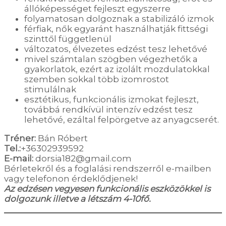
állóképességet fejleszt egyszerre
folyamatosan dolgoznak a stabilizáló izmok
férfiak, nők egyaránt használhatják fittségi
szinttől függetlenül
változatos, élvezetes edzést tesz lehetővé
mivel számtalan szögben végezhetők a
gyakorlatok, ezért az izolált mozdulatokkal
szemben sokkal több izomrostot
stimulálnak
esztétikus, funkcionális izmokat fejleszt,
továbbá rendkívül intenzív edzést tesz
lehetővé, ezáltal felpörgetve az anyagcserét.
Tréner:
Bán Róbert
Tel.:
+36302939592
E-mail:
dorsia182@gmail.com
Bérletekről és a foglalási rendszerről e-mailben
vagy telefonon érdeklődjenek!
Az edzésen vegyesen funkcionális eszközökkel is
dolgozunk illetve a létszám 4-10fő.