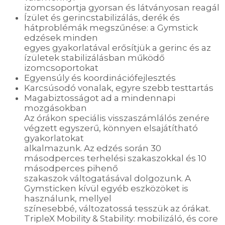
izomcsoportja gyorsan és látványosan reagál
Ízület és gerincstabilizálás, derék és
hátproblémák megszűnése: a Gymstick
edzések minden
egyes gyakorlatával erősítjük a gerinc és az
ízületek stabilizálásban működő
izomcsoportokat
Egyensúly és koordinációfejlesztés
Karcsúsodó vonalak, egyre szebb testtartás
Magabiztosságot ad a mindennapi
mozgásokban
Az órákon speciális visszaszámlálós zenére
végzett egyszerű, könnyen elsajátítható
gyakorlatokat
alkalmazunk. Az edzés során 30
másodperces terhelési szakaszokkal és 10
másodperces pihenő
szakaszok váltogatásával dolgozunk. A
Gymsticken kívül egyéb eszközöket is
használunk, mellyel
színesebbé, változatossá tesszük az órákat.
TripleX Mobility & Stability: mobilizáló, és core