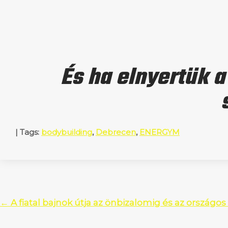
És ha elnyertük a
| Tags:
bodybuilding
,
Debrecen
,
ENERGYM
Post
←
A fiatal bajnok útja az önbizalomig és az országos
navigation