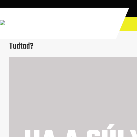
Földi létre optimalizálva!
April 1, 2026
|
No Comments
|
Blog
Tudtad?