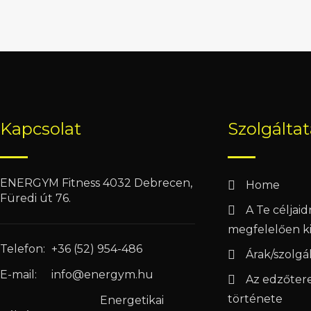
Kapcsolat
Szolgálta
ENERGYM Fitness 4032 Debrecen,
Home
Füredi út 76.
A Te céljai
megfelelően ki
Telefon:
+36 (52) 954-486
Árak/szolgá
E-mail:
info@energym.hu
Az edzőter
története
Energetikai