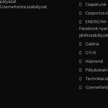
pályázat
Csapatunk
Üzemeltetési szabályzat
Csoportos ó
ENERGYM –
Facebook nye
játékszabályza
Galéria
GY.I.K.
Házirend
Pályázatain
Technikai 
Üzemeltetés