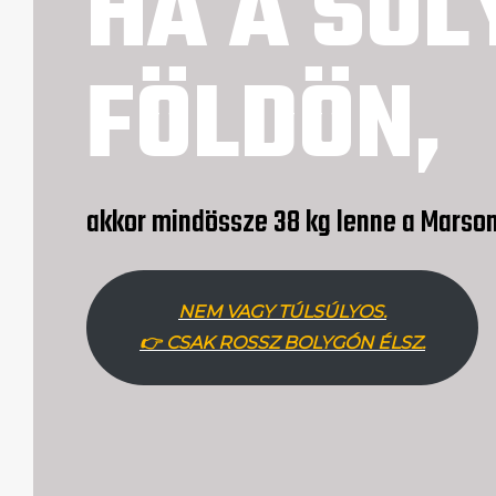
HA A SÚL
FÖLDÖN,
akkor mindössze 38 kg lenne a Marson
NEM VAGY TÚLSÚLYOS.
👉 CSAK ROSSZ BOLYGÓN ÉLSZ.