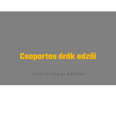
Csoportos órák edzői
Ismerd meg az edzőket