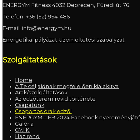
ENERGYM Fitness 4032 Debrecen, Füredi út 76.
Telefon:
+36 (52) 954-486
E-mail:
info@energym.hu
Energetikai pályázat
Üzemeltetési szabályzat
Szolgáltatások
Home
A Te céljaidnak megfelelően kialakítva
Árak/szolgáltatások
Az edzőterem rövid története
Csapatunk
Csoportos órák edzői
ENERGYM – EB 2024 Facebook nyereményjáték
Galéria
GY.I.K.
Házirend