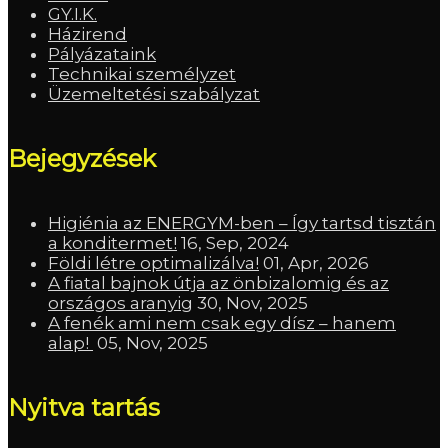
GY.I.K.
Házirend
Pályázataink
Technikai személyzet
Üzemeltetési szabályzat
Bejegyzések
Higiénia az ENERGYM-ben – Így tartsd tisztán
a konditermet!
16, Sep, 2024
Földi létre optimalizálva!
01, Apr, 2026
A fiatal bajnok útja az önbizalomig és az
országos aranyig
30, Nov, 2025
A fenék ami nem csak egy dísz – hanem
alap!
05, Nov, 2025
Nyitva tartás