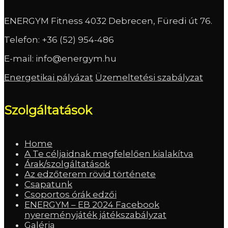
ENERGYM Fitness 4032 Debrecen, Füredi út 76.
Telefon:
+36 (52) 954-486
E-mail:
info@energym.hu
Energetikai pályázat
Üzemeltetési szabályzat
Szolgáltatások
Home
A Te céljaidnak megfelelően kialakítva
Árak/szolgáltatások
Az edzőterem rövid története
Csapatunk
Csoportos órák edzői
ENERGYM – EB 2024 Facebook
nyereményjáték játékszabályzat
Galéria