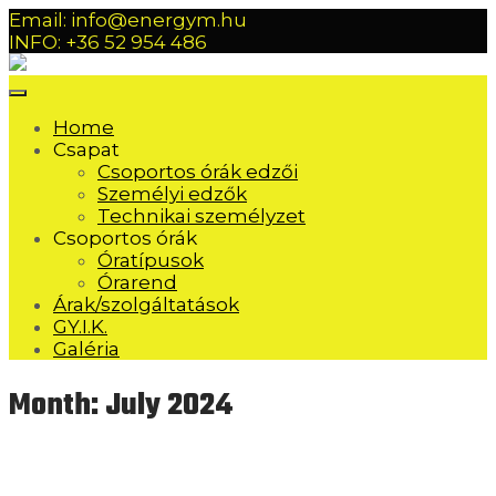
Email: info@energym.hu
INFO: +36 52 954 486
Home
Csapat
Csoportos órák edzői
Személyi edzők
Technikai személyzet
Csoportos órák
Óratípusok
Órarend
Árak/szolgáltatások
GY.I.K.
Galéria
Month:
July 2024