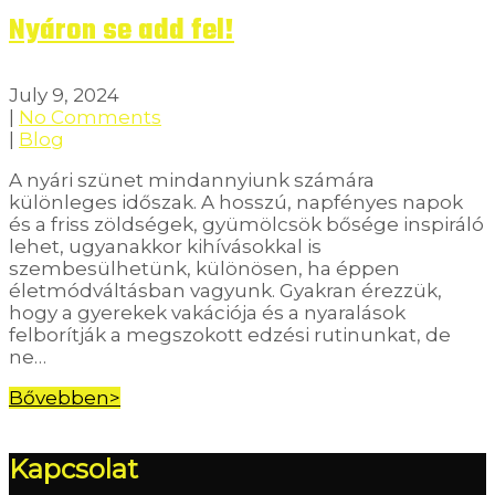
Nyáron se add fel!
July 9, 2024
|
No Comments
|
Blog
A nyári szünet mindannyiunk számára
különleges időszak. A hosszú, napfényes napok
és a friss zöldségek, gyümölcsök bősége inspiráló
lehet, ugyanakkor kihívásokkal is
szembesülhetünk, különösen, ha éppen
életmódváltásban vagyunk. Gyakran érezzük,
hogy a gyerekek vakációja és a nyaralások
felborítják a megszokott edzési rutinunkat, de
ne…
Bővebben>
Kapcsolat