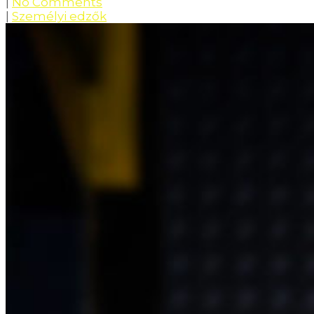
|
No Comments
|
Személyi edzők