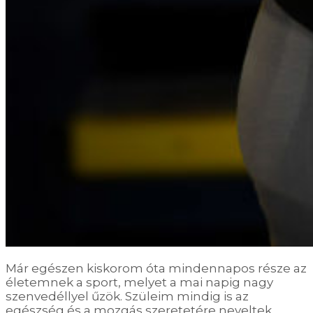
Már egészen kiskorom óta mindennapos része az
életemnek a sport, melyet a mai napig nagy
szenvedéllyel űzök. Szüleim mindig is az
egészség és a mozgás szeretetére neveltek.