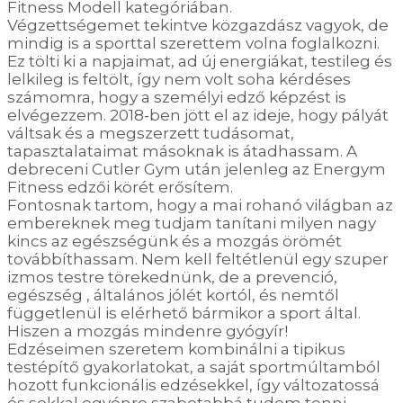
Fitness Modell kategóriában.
Végzettségemet tekintve közgazdász vagyok, de
mindig is a sporttal szerettem volna foglalkozni.
Ez tölti ki a napjaimat, ad új energiákat, testileg és
lelkileg is feltölt, így nem volt soha kérdéses
számomra, hogy a személyi edző képzést is
elvégezzem. 2018-ben jött el az ideje, hogy pályát
váltsak és a megszerzett tudásomat,
tapasztalataimat másoknak is átadhassam. A
debreceni Cutler Gym után jelenleg az Energym
Fitness edzői körét erősítem.
Fontosnak tartom, hogy a mai rohanó világban az
embereknek meg tudjam tanítani milyen nagy
kincs az egészségünk és a mozgás örömét
továbbíthassam. Nem kell feltétlenül egy szuper
izmos testre törekednünk, de a prevenció,
egészség , általános jólét kortól, és nemtől
függetlenül is elérhető bármikor a sport által.
Hiszen a mozgás mindenre gyógyír!
Edzéseimen szeretem kombinálni a tipikus
testépítő gyakorlatokat, a saját sportmúltamból
hozott funkcionális edzésekkel, így változatossá