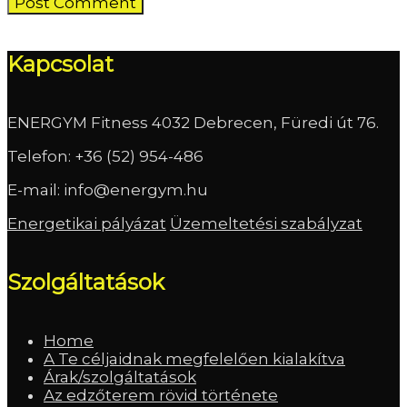
Kapcsolat
ENERGYM Fitness 4032 Debrecen, Füredi út 76.
Telefon:
+36 (52) 954-486
E-mail:
info@energym.hu
Energetikai pályázat
Üzemeltetési szabályzat
Szolgáltatások
Home
A Te céljaidnak megfelelően kialakítva
Árak/szolgáltatások
Az edzőterem rövid története