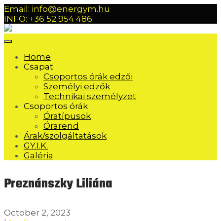
Email: info@energym.hu
INFO: +36 52 954 486
Home
Csapat
Csoportos órák edzői
Személyi edzők
Technikai személyzet
Csoportos órák
Óratípusok
Órarend
Árak/szolgáltatások
GY.I.K.
Galéria
Preznánszky Liliána
October 2, 2023