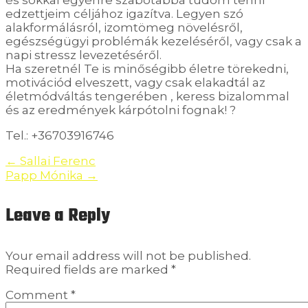
és sokkal egyénre szabotabbá tudom tenni
edzettjeim céljához igazítva. Legyen szó
alakformálásról, izomtömeg növelésről,
egészségügyi problémák kezeléséről, vagy csak a
napi stressz levezetéséről.
Ha szeretnél Te is minőségibb életre törekedni,
motivációd elveszett, vagy csak elakadtál az
életmódváltás tengerében , keress bizalommal
és az eredmények kárpótolni fognak! ?
Tel.: +36703916746
Post
←
Sallai Ferenc
Papp Mónika
→
navigation
Leave a Reply
Your email address will not be published.
Required fields are marked
*
Comment
*