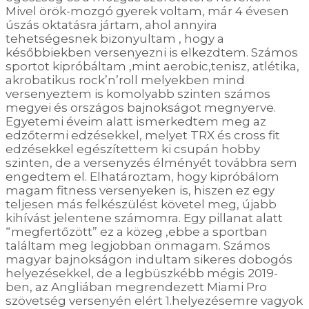
Mivel örök-mozgó gyerek voltam, már 4 évesen
úszás oktatásra jártam, ahol annyira
tehetségesnek bizonyultam , hogy a
későbbiekben versenyezni is elkezdtem. Számos
sportot kipróbáltam ,mint aerobic,tenisz, atlétika,
akrobatikus rock’n’roll melyekben mind
versenyeztem is komolyabb szinten számos
megyei és országos bajnokságot megnyerve.
Egyetemi éveim alatt ismerkedtem meg az
edzőtermi edzésekkel, melyet TRX és cross fit
edzésekkel egészítettem ki csupán hobby
szinten, de a versenyzés élményét továbbra sem
engedtem el. Elhatároztam, hogy kipróbálom
magam fitness versenyeken is, hiszen ez egy
teljesen más felkészülést követel meg, újabb
kihívást jelentene számomra. Egy pillanat alatt
“megfertőzött” ez a közeg ,ebbe a sportban
találtam meg legjobban önmagam. Számos
magyar bajnokságon indultam sikeres dobogós
helyezésekkel, de a legbüszkébb mégis 2019-
ben, az Angliában megrendezett Miami Pro
szövetség versenyén elért 1.helyezésemre vagyok