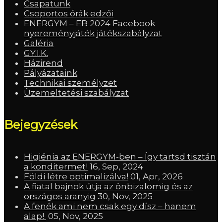
Csapatunk
Csoportos órák edzői
ENERGYM – EB 2024 Facebook
nyereményjáték játékszabályzat
Galéria
GY.I.K.
Házirend
Pályázataink
Technikai személyzet
Üzemeltetési szabályzat
Bejegyzések
Higiénia az ENERGYM-ben – Így tartsd tisztán
a konditermet!
16, Sep, 2024
Földi létre optimalizálva!
01, Apr, 2026
A fiatal bajnok útja az önbizalomig és az
országos aranyig
30, Nov, 2025
A fenék ami nem csak egy dísz – hanem
alap!
05, Nov, 2025