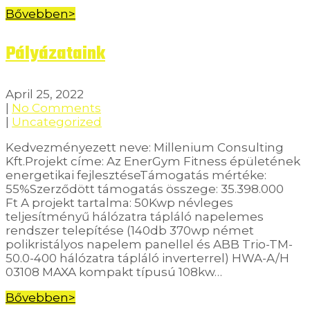
Bővebben>
Pályázataink
April 25, 2022
|
No Comments
|
Uncategorized
Kedvezményezett neve: Millenium Consulting
Kft.Projekt címe: Az EnerGym Fitness épületének
energetikai fejlesztéseTámogatás mértéke:
55%Szerződött támogatás összege: 35.398.000
Ft A projekt tartalma: 50Kwp névleges
teljesítményű hálózatra tápláló napelemes
rendszer telepítése (140db 370wp német
polikristályos napelem panellel és ABB Trio-TM-
50.0-400 hálózatra tápláló inverterrel) HWA-A/H
03108 MAXA kompakt típusú 108kw…
Bővebben>