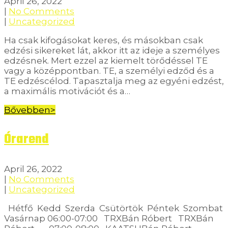
April 26, 2022
|
No Comments
|
Uncategorized
Ha csak kifogásokat keres, és másokban csak
edzési sikereket lát, akkor itt az ideje a személyes
edzésnek. Mert ezzel az kiemelt törődéssel TE
vagy a középpontban. TE, a személyi edződ és a
TE edzéscélod. Tapasztalja meg az egyéni edzést,
a maximális motivációt és a…
Bővebben>
Órarend
April 26, 2022
|
No Comments
|
Uncategorized
Hétfő Kedd Szerda Csütörtök Péntek Szombat
Vasárnap 06:00-07:00 TRXBán Róbert TRXBán