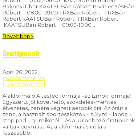
Róbert 07:00-08:00 KAATSUBán Róbert
BakonyiTibor KAATSUBán Róbert Prvát edzésBán
Róbert 08:00-09:00 TRXBán Róbert TRXBán
Róbert KAATSUBán Róbert TRXBán Róbert
KAATSUBán Róbert 09:00-10:00…
Bővebben>
Óratípusok
April 26, 2022
|
No Comments
|
Uncategorized
Alakformáló A tested formája –az izmok formája!
Egyszerű, jól követhető, szökdelés-mentes,
élvezetes, zenére végzett aerobik óra. Az órán a
zene, a használt sporteszközök – súlyzó – labda –
step pad – gumikötél – és a különböző óratípusok
váltják egymást. Az alakformálás célja a
feszesebb…