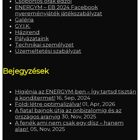
Csoportos órák edzői
ENERGYM – EB 2024 Facebook
nyereményjáték játékszabályzat
Galéria
GY.I.K.
Házirend
Pályázataink
Technikai személyzet
Üzemeltetési szabályzat
Bejegyzések
Higiénia az ENERGYM-ben – Így tartsd tisztán
a konditermet!
16, Sep, 2024
Földi létre optimalizálva!
01, Apr, 2026
A fiatal bajnok útja az önbizalomig és az
országos aranyig
30, Nov, 2025
A fenék ami nem csak egy dísz – hanem
alap!
05, Nov, 2025