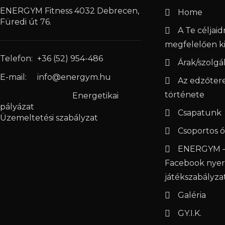
ENERGYM Fitness 4032 Debrecen,
Home
Füredi út 76.
A Te céljai
megfelelően ki
Telefon:
+36 (52) 954-486
Árak/szolgá
E-mail:
info@energym.hu
Az edzőter
története
Energetikai
pályázat
Csapatunk
Üzemeltetési szabályzat
Csoportos ó
ENERGYM –
Facebook nye
játékszabályza
Galéria
GY.I.K.