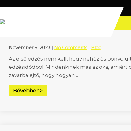
Month:
November 2023
November 9, 2023
|
No Comments
|
Blog
Az első edzés nem kell, hogy nehéz és bonyolul
edzésidődből. Mindenkinek más az oka, amiért cs
zavarba ejtő, hogy hogyan…
Bővebben>