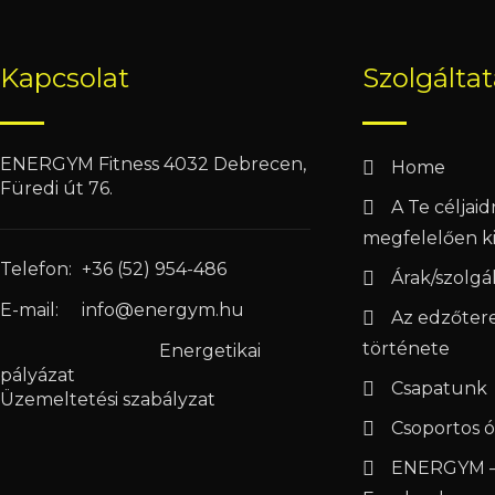
Kapcsolat
Szolgálta
ENERGYM Fitness 4032 Debrecen,
Home
Füredi út 76.
A Te céljai
megfelelően ki
Telefon:
+36 (52) 954-486
Árak/szolgá
E-mail:
info@energym.hu
Az edzőter
története
Energetikai
pályázat
Csapatunk
Üzemeltetési szabályzat
Csoportos ó
ENERGYM –