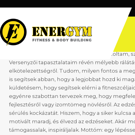
Orbán Nikolett
October 2, 2023
|
No Comments
|
Személyi edzők
a mozgás jelen volt az életemben. Táncoltam, s
Versenyzői tapasztalataim révén mélyebb rálátá
elkötelezettségről. Tudom, milyen fontos a megf
is segítsek abban, hogy a legjobbat hozd ki ma
küldetésem, hogy segítsek elérni a fitneszcélja
egyénre szabottan tervezek meg, hogy megfelelje
fejlesztésről vagy izomtömeg növlésről. Az edzé
sérülés kockázatát. Hiszem, hogy a siker kulcsa 
motivált maradj, és élvezd az edzéseket. Akár mos
támogassalak, inspiráljalak. Mottóm: egy lépésse