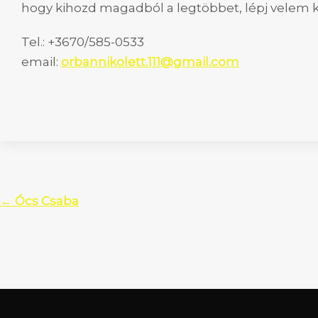
hogy kihozd magadból a legtöbbet, lépj velem 
Tel.: +3670/585-0533
email:
orbannikolett.111@gmail.com
Post
←
Ócs Csaba
navigation