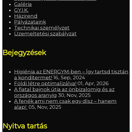
Galéria
GY.I.K.
Házirend
Pályázataink
Technikai személyzet
Üzemeltetési szabályzat
Bejegyzések
Higiénia az ENERGYM-ben – Így tartsd tisztán
a konditermet!
16, Sep, 2024
Földi létre optimalizálva!
01, Apr, 2026
A fiatal bajnok útja az önbizalomig és az
országos aranyig
30, Nov, 2025
A fenék ami nem csak egy dísz – hanem
alap!
05, Nov, 2025
Nyitva tartás