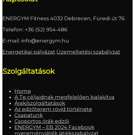
ENERGYM Fitness 4032 Debrecen, Füredi út 76.
Telefon:
+36 (52) 954-486
E-mail:
info@energym.hu
Energetikai pályázat
Üzemeltetési szabályzat
Szolgáltatások
Home
A Te céljaidnak megfelelően kialakítva
Árak/szolgáltatások
Az edzőterem rövid története
Csapatunk
Csoportos órák edzői
ENERGYM – EB 2024 Facebook
nyereményjáték játékszabályzat