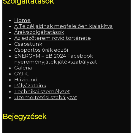
Szolgáltatások
Home
A Te céljaidnak megfelelően kialakítva
Árak/szolgáltatások
Az edzőterem rövid története
Csapatunk
Csoportos órák edzői
ENERGYM – EB 2024 Facebook
nyereményjáték játékszabályzat
Galéria
GY.I.K.
Házirend
Pályázataink
Technikai személyzet
Üzemeltetési szabályzat
Bejegyzések