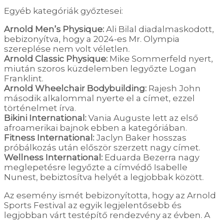
Egyéb kategóriák győztesei:
Arnold Men’s Physique:
Ali Bilal diadalmaskodott,
bebizonyítva, hogy a 2024-es Mr. Olympia
szereplése nem volt véletlen.
Arnold Classic Physique:
Mike Sommerfeld nyert,
miután szoros küzdelemben legyőzte Logan
Franklint.
Arnold Wheelchair Bodybuilding:
Rajesh John
második alkalommal nyerte el a címet, ezzel
történelmet írva.
Bikini International:
Vania Auguste lett az első
afroamerikai bajnok ebben a kategóriában.
Fitness International:
Jaclyn Baker hosszas
próbálkozás után először szerzett nagy címet.
Wellness International:
Eduarda Bezerra nagy
meglepetésre legyőzte a címvédő Isabelle
Nunest, bebiztosítva helyét a legjobbak között.
Az esemény ismét bebizonyította, hogy az Arnold
Sports Festival az egyik legjelentősebb és
legjobban várt testépítő rendezvény az évben. A