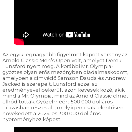
Az egyik legnagyobb figyelmet kapott verseny az
Arnold Classic Men’s Open volt, amelyet Derek
Lunsford nyert meg. A korábbi Mr. Olympia-
győztes olyan erős mezőnyben diadalmaskodott,
amelyben a címvédő Samson Dauda és Andrew
Jacked is szerepelt. Lunsford ezzel az
eredményével bekerült azon kevesek közé, akik
mind a Mr. Olympia, mind az Arnold Classic címet
elhódították. Győzelméért 500 000 dolláros
díjazásban részesült, mely igen csak jelentősen
növekedett a 2024-es 300 000 dolláros
nyereményhez képest.