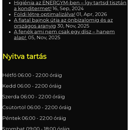
Higiénia az ENERGYM-ben – Így tartsd tisztán
a konditermet!
16, Sep, 2024
Földi létre optimalizálva!
01, Apr, 2026
A fiatal bajnok útja az önbizalomig és az
országos aranyig
30, Nov, 2025
A fenék ami nem csak egy dísz – hanem
alap!
05, Nov, 2025
Nyitva tartás
Hétfő
06:00 - 22:00 óráig
Kedd
06:00 - 22:00 óráig
Szerda
06:00 - 22:00 óráig
Csütörtöl
06:00 - 22:00 óráig
Péntek
06:00 - 22:00 óráig
Szombat
09:00 - 18:00 óráig