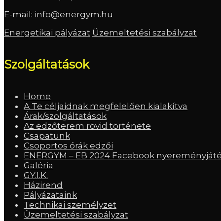
E-mail:
info@energym.hu
Energetikai pályázat
Üzemeltetési szabályzat
Szolgáltatások
Home
A Te céljaidnak megfelelően kialakítva
Árak/szolgáltatások
Az edzőterem rövid története
Csapatunk
Csoportos órák edzői
ENERGYM – EB 2024 Facebook nyereményjáték
Galéria
GY.I.K.
Házirend
Pályázataink
Technikai személyzet
Üzemeltetési szabályzat