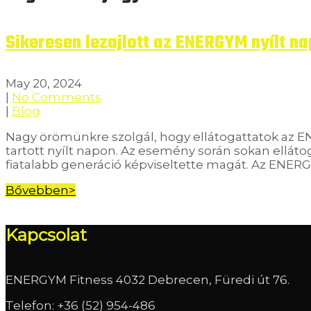
Sikeresen lezajlott az ENERGYM nyílt n
May 20, 2024
|
No Comments
|
Blog
Nagy örömünkre szolgál, hogy ellátogattatok az
tartott nyílt napon. Az esemény során sokan ellát
fiatalabb generáció képviseltette magát. Az ENE
Bővebben>
Kapcsolat
ENERGYM Fitness 4032 Debrecen, Füredi út 76.
Telefon:
+36 (52) 954-486