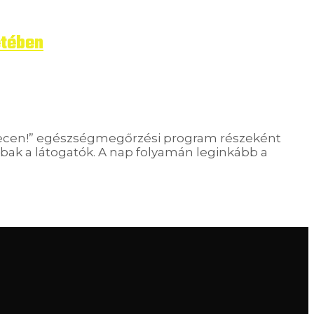
etében
recen!” egészségmegőrzési program részeként
bbak a látogatók. A nap folyamán leginkább a