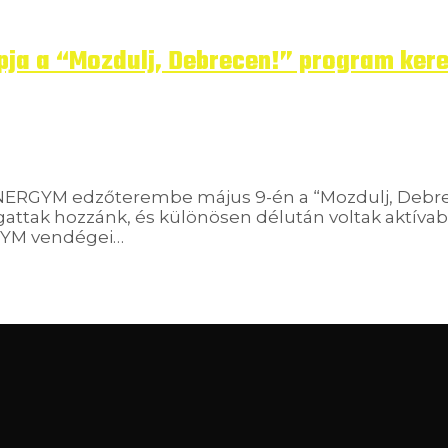
apja a “Mozdulj, Debrecen!” program ker
 ENERGYM edzőterembe május 9-én a “Mozdulj, Deb
ogattak hozzánk, és különösen délután voltak aktíva
RGYM vendégei…