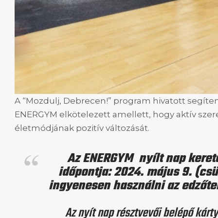
A “Mozdulj, Debrecen!” program hivatott segít
ENERGYM elkötelezett amellett, hogy aktív sze
életmódjának pozitív változását.
Az ENERGYM nyílt nap kereté
időpontja: 2024. május 9. (csü
ingyenesen használni az edzőt
Az nyít nap résztvevői belépő kárty