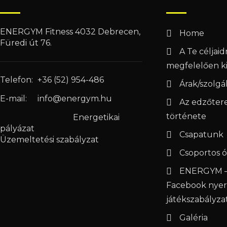
ENERGYM Fitness 4032 Debrecen,
Home
Füredi út 76.
A Te céljai
megfelelően ki
Telefon:
+36 (52) 954-486
Árak/szolgá
E-mail:
info@energym.hu
Az edzőter
története
Energetikai
pályázat
Csapatunk
Üzemeltetési szabályzat
Csoportos ó
ENERGYM –
Facebook nye
játékszabályza
Galéria