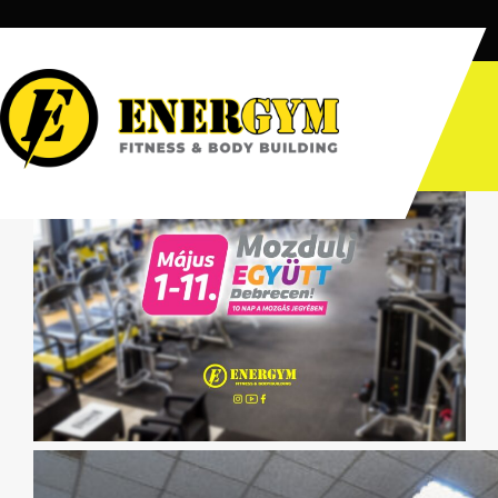
Az ENERGYM csatlakozik a “Mozdulj, Debrecen!” E
May 1, 2024
|
No Comments
|
Blog